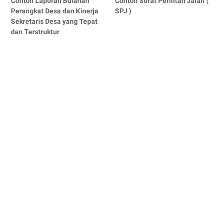
Contoh Laporan Bulanan
Contoh Surat Perintah Jalan (
Perangkat Desa dan Kinerja
SPJ )
Sekretaris Desa yang Tepat
dan Terstruktur