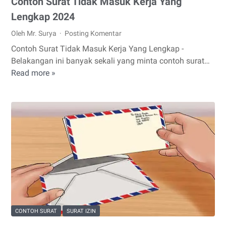
Contoh Surat Tidak Masuk Kerja Yang
Lengkap 2024
Oleh Mr. Surya
Posting Komentar
Contoh Surat Tidak Masuk Kerja Yang Lengkap -
Belakangan ini banyak sekali yang minta contoh surat…
Read more »
Contoh
Surat
Tidak
Masuk
Kerja
Yang
Lengkap
2024
CONTOH SURAT
SURAT IZIN