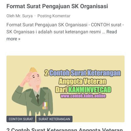
Format Surat Pengajuan SK Organisasi
Oleh Mr. Surya
Posting Komentar
Format Surat Pengajuan SK Organisasi - CONTOH surat -
SK Organisas i adalah surat keterangan resmi …
Read
Format
more »
Surat
Pengajuan
SK
Organisasi
CONTOH SURAT
SURAT KETERANGAN
2 Contoh Surat Keterangan Anggota Veteran