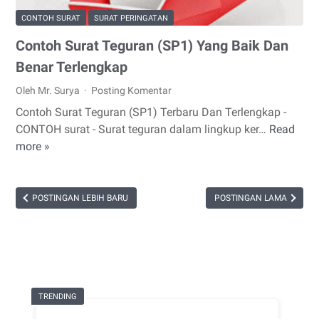
Melamar
CONTOH SURAT
SURAT PERINGATAN
Kerja
Contoh Surat Teguran (SP1) Yang Baik Dan
Benar Terlengkap
Oleh Mr. Surya
Posting Komentar
Contoh Surat Teguran (SP1) Terbaru Dan Terlengkap -
CONTOH surat - Surat teguran dalam lingkup ker…
Read
Contoh
more »
Surat
Teguran
(SP1)
Yang
POSTINGAN LEBIH BARU
POSTINGAN LAMA
Baik
Dan
Benar
Terlengkap
TRENDING