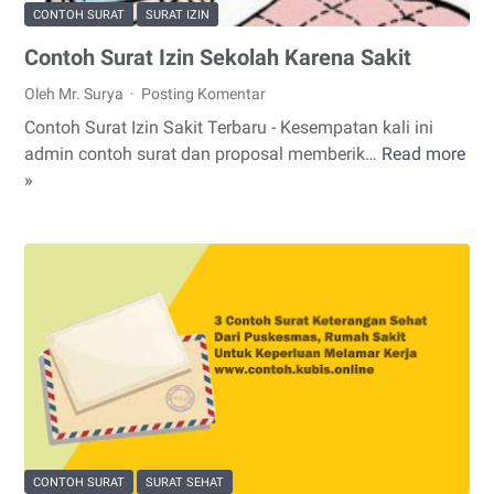
CONTOH SURAT
SURAT IZIN
Contoh Surat Izin Sekolah Karena Sakit
Oleh Mr. Surya
Posting Komentar
Contoh Surat Izin Sakit Terbaru - Kesempatan kali ini
admin contoh surat dan proposal memberik…
Read more
Contoh
»
Surat
Izin
Sekolah
Karena
Sakit
CONTOH SURAT
SURAT SEHAT